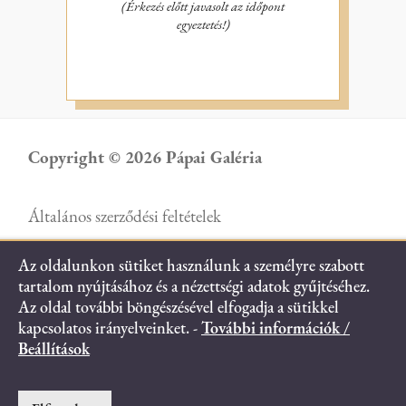
(Érkezés előtt javasolt az időpont
egyeztetés!)
Copyright © 2026 Pápai Galéria
Általános szerződési feltételek
Az oldalunkon sütiket használunk a személyre szabott
Adatvédelmi tájékoztató
tartalom nyújtásához és a nézettségi adatok gyűjtéséhez.
Az oldal további böngészésével elfogadja a sütikkel
Süti tájékoztató
kapcsolatos irányelveinket. -
További információk /
Beállítások