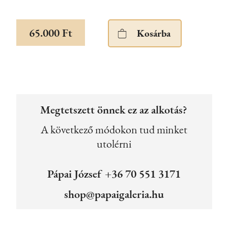
65.000 Ft
Megtetszett önnek ez az alkotás?
A következő módokon tud minket
utolérni
Pápai József +36 70 551 3171
shop@papaigaleria.hu