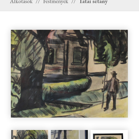
Alkotások
//
Festmények
//
Tatai sétány