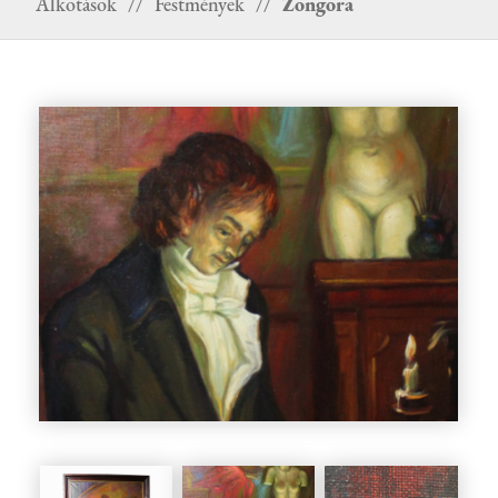
Alkotások
//
Festmények
//
Zongora